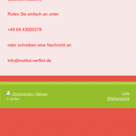
Rufen Sie einfach an unter
+49 69 43000278
oder schreiben eine Nachricht an
info@institut-verflixt.de
Login
Druckversion
|
Sitemap
Webansicht
© Verflixt